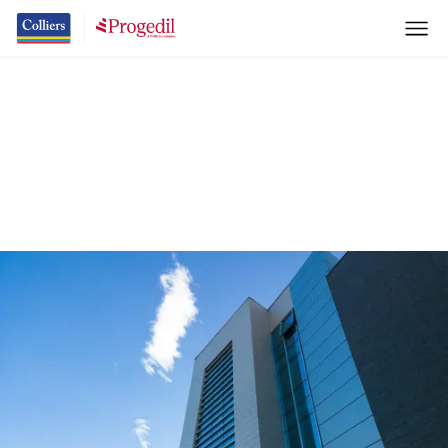
Dove Siamo
Scopri i nostri Headquarter a Roma e Milano
Home
Colliers - Progedil
Dove siamo