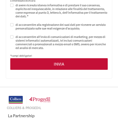
L'interessato dichiara:
di avere ricevuto idonea informativa e di prestare il suo consenso,
esplicito ed inequivocabile, in relazione alle finalità del trattamento,
come espresse al punto 3, lettera b, dell’
informativa per il trattamento
dei dati
; *
di acconsentire alla registrazione dei suoi dati per ricevere un servizio
personalizzato sulle sue reali esigenze d'acquisto;
di acconsentire all’invio di comunicazioni di marketing, per mezzo di
sistemi informatici automatizzati, ivi inclusi comunicazioni
commerciali o promozionali a mezzo email o SMS, ovvero per ricerche
ed analisi di mercato.
*campi obbligatori
COLLIERS & PROGEDIL
La Partnership