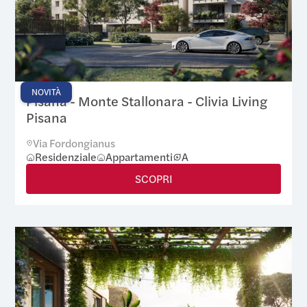
NOVITÀ
Pisana - Monte Stallonara - Clivia Living
Pisana
Via Fordongianus
Residenziale
Appartamenti
A
SCOPRI