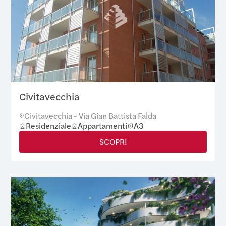
Civitavecchia
Civitavecchia - Via Gian Battista Falda
Residenziale
Appartamenti
A3
SCOPRI