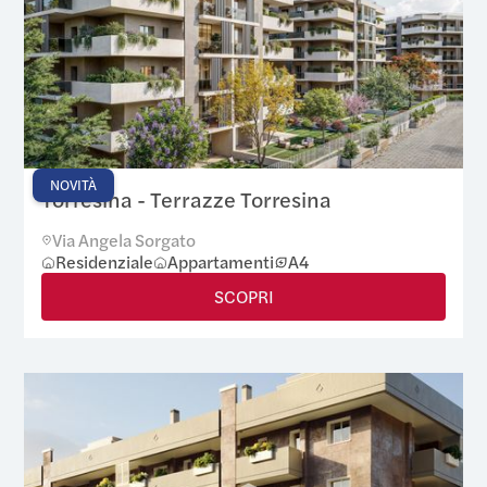
NOVITÀ
Torresina - Terrazze Torresina
Via Angela Sorgato
Residenziale
Appartamenti
A4
SCOPRI