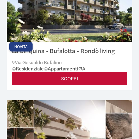
NOVITÀ
La Cinquina - Bufalotta - Rondò living
Via Gesualdo Bufalino
Residenziale
Appartamenti
A
SCOPRI