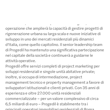
Il deal rafforza la capacità di Colliers di affiancare i clienti
nei progetti di sviluppo e rigenerazione urbana più
complessi
Colliers, società globale di servizi professionali
immobiliari, annuncia l’acquisizione di Progedil;
operazione che amplierà la capacità di gestire progetti di
rigenerazione urbana su larga scala e nuove iniziative di
sviluppo in uno dei mercati residenziali più dinamici
d’Italia, come quello capitolino. Il senior leadership team
di Progedil ha mantenuto una significativa partecipazione
nel capitale della società e continuerà a guidarne le
attività operative.
Progedil offre servizi completi di project marketing per
sviluppi residenziali e singole unità abitative private;
inoltre, si occupa di intermediazione, project
management tecnico e property management a favore di
sviluppatori istituzionali e clienti privati. Con 35 anni di
esperienza e oltre 27.000 unità residenziali
commercializzate – per un valore complessivo di circa
6,5 miliardi di euro – Progedil è stabilmente tra i
principali operatori immobiliari residenziali di Roma.