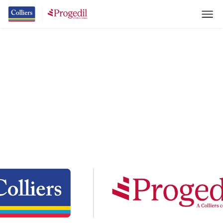
Comunicato ufficiale
3/3/26
Colliers acquisisce Progedil, advisor leader del
mercato residenziale a Roma