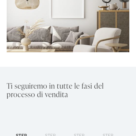
Ti seguiremo in tutte le fasi del
processo di vendita
STEP
STEP
STEP
STEP
S