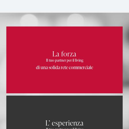
La forza
Il tuo partner per il living
di una solida rete commerciale
L’ esperienza