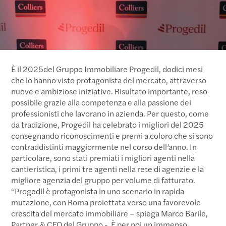
Consegnati i tradizionali riconoscimenti che, ogni anno, il
Gruppo dedica a alle migliori agenzie per volume di
fatturato e ai primi tre agenti sia nel settore cantieristico,
sia nella compravendita tra privati
Un anno da vincenti.
È il 2025del Gruppo Immobiliare Progedil, dodici mesi
che lo hanno visto protagonista del mercato, attraverso
nuove e ambiziose iniziative. Risultato importante, reso
possibile grazie alla competenza e alla passione dei
professionisti che lavorano in azienda. Per questo, come
da tradizione, Progedil ha celebrato i migliori del 2025
consegnando riconoscimenti e premi a coloro che si sono
contraddistinti maggiormente nel corso dell’anno. In
particolare, sono stati premiati i migliori agenti nella
cantieristica, i primi tre agenti nella rete di agenzie e la
migliore agenzia del gruppo per volume di fatturato.
“Progedil è protagonista in uno scenario in rapida
mutazione, con Roma proiettata verso una favorevole
crescita del mercato immobiliare – spiega Marco Barile,
Partner & CEO del Gruppo -. È per noi un immenso