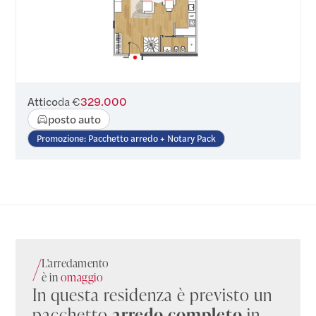
Attico
da €
329.000
posto auto
Promozione: Pacchetto arredo + Notary Pack
L'arredamento
è in
omaggio
In questa residenza è previsto un
pacchetto
arredo completo
in