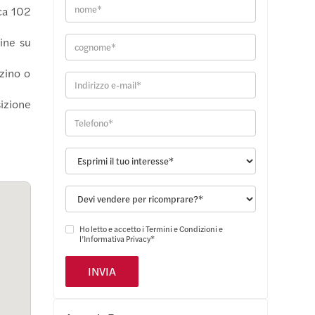
rca 102
rine su
zino o
sizione
Ho letto e accetto i
Termini e Condizioni
e
l’
Informativa Privacy
*