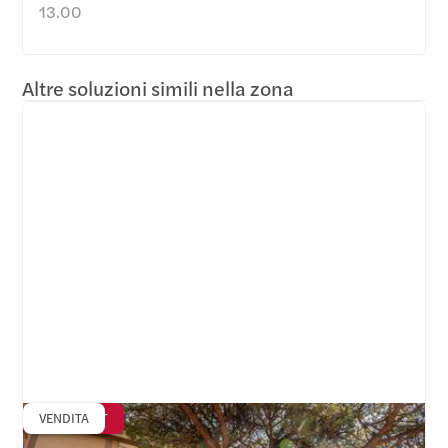
13.00
Altre soluzioni simili nella zona
VENDITA
SOLD-OUT
Appio Claudio - Via Lucio Sestio