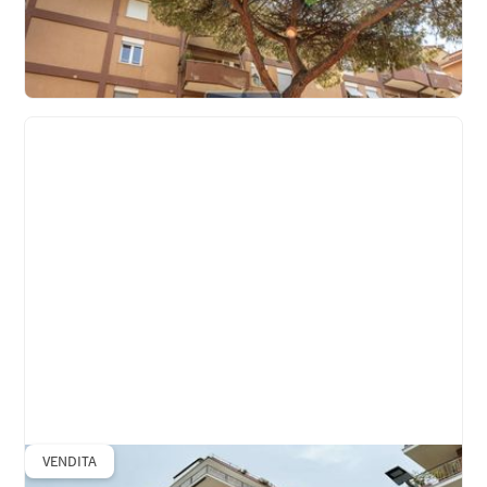
Appio Claudio - Cinecitta' - Capannelle - Quarto
Miglio
€
365.000
Quadrilocale
Appartamento
VENDITA
Don Bosco - Via Claudio Asello