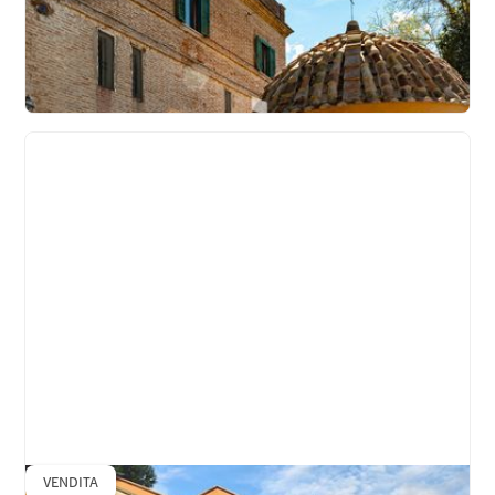
Appio Claudio - Cinecitta' - Capannelle - Quarto
Miglio
€
390.000
Bilocale
Appartamento
VENDITA
Quarto Miglio - Via Persio