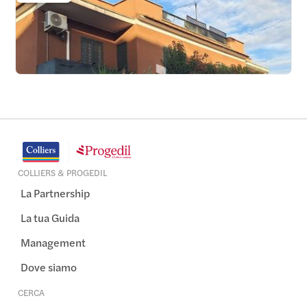
Appio Claudio - Cinecitta' - Capannelle - Quarto
Miglio
€
249.000
Trilocale
Appartamento
1
COLLIERS & PROGEDIL
La Partnership
La tua Guida
Management
Dove siamo
CERCA